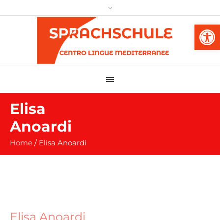
Werkzeug
Elisa
Anoardi
Home
/
Elisa Anoardi
Elisa Anoardi