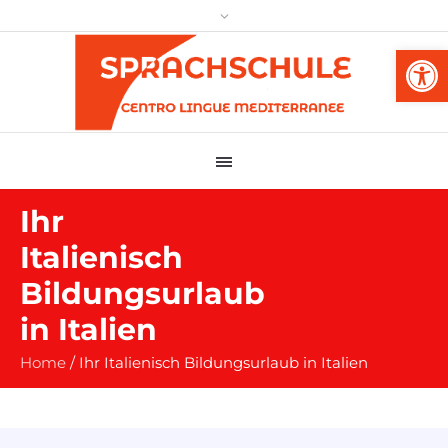
Werkzeug
Ihr
Italienisch
Bildungsurlaub
in Italien
Home
/
Ihr Italienisch Bildungsurlaub in Italien