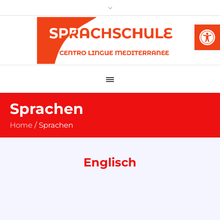
Werkzeug
Sprachen
Home
/
Sprachen
Englisch