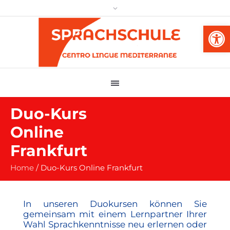
Werkzeug
Duo-Kurs
Online
Frankfurt
Home
/
Duo-Kurs Online Frankfurt
In unseren Duokursen können Sie
gemeinsam mit einem Lernpartner Ihrer
Wahl Sprachkenntnisse neu erlernen oder